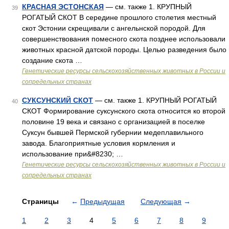
КРАСНАЯ ЭСТОНСКАЯ
— см. также 1. КРУПНЫЙ
39
РОГАТЫЙ СКОТ В середине прошлого столетия местный
скот Эстонии скрещивали с ангельнской породой. Для
совершенствования помесного скота позднее использовали
животных красной датской породы. Целью разведения было
создание скота …
Генетические ресурсы сельскохозяйственных животных в России и
сопредельных странах
СУКСУНСКИЙ СКОТ
— см. также 1. КРУПНЫЙ РОГАТЫЙ
40
СКОТ Формирование суксунского скота относится ко второй
половине 19 века и связано с организацией в поселке
Суксун бывшей Пермской губернии медеплавильного
завода. Благоприятные условия кормления и
использование при&#8230; …
Генетические ресурсы сельскохозяйственных животных в России и
сопредельных странах
Страницы
←
Предыдущая
Следующая
→
1
2
3
4
5
6
7
8
9