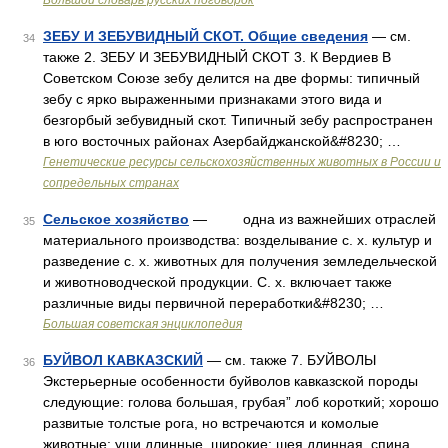
Большой словарь русских поговорок
ЗЕБУ И ЗЕБУВИДНЫЙ СКОТ. Общие сведения
— см.
34
также 2. ЗЕБУ И ЗЕБУВИДНЫЙ СКОТ 3. К Вердиев В
Советском Союзе зебу делится на две формы: типичный
зебу с ярко выраженными признаками этого вида и
безгорбый зебувидный скот. Типичный зебу распространен
в юго восточных районах Азербайджанской&#8230; …
Генетические ресурсы сельскохозяйственных животных в России и
сопредельных странах
Сельское хозяйство
— одна из важнейших отраслей
35
материального производства: возделывание с. х. культур и
разведение с. х. животных для получения земледельческой
и животноводческой продукции. С. х. включает также
различные виды первичной переработки&#8230; …
Большая советская энциклопедия
БУЙВОЛ КАВКАЗСКИЙ
— см. также 7. БУЙВОЛЫ
36
Экстерьерные особенности буйволов кавказской породы
следующие: голова большая, грубая” лоб короткий; хорошо
развитые толстые рога, но встречаются и комолые
животные; уши длинные, широкие; шея длинная, спина