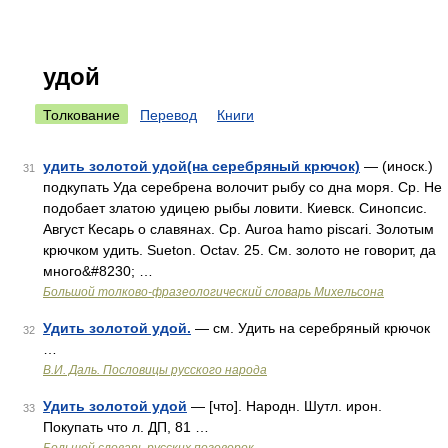
удой
Толкование
Перевод
Книги
удить золотой удой(на серебряный крючок)
— (иноск.)
31
подкупать Уда серебрена волочит рыбу со дна моря. Ср. Не
подобает златою удицею рыбы ловити. Киевск. Синопсис.
Август Кесарь о славянах. Ср. Auroa hamo piscari. Золотым
крючком удить. Sueton. Octav. 25. См. золото не говорит, да
много&#8230; …
Большой толково-фразеологический словарь Михельсона
Удить золотой удой.
— см. Удить на серебряный крючок
32
…
В.И. Даль. Пословицы русского народа
Удить золотой удой
— [что]. Народн. Шутл. ирон.
33
Покупать что л. ДП, 81 …